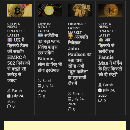
CRYPTO
CRYPTO
FINANCE
CRYPTO
NEWS
NEWS
NEWS
LATEST
FINANCE
LATEST
FINANCE
MARKET
अर्जेंटीना
LATEST
LATEST
अरबपति
UK में
अब
का बड़ा प्लान:
निवेशक
क्रिप्टो टैक्स
क्रिप्टो से
निवेश फंड्स
John
की सख्ती!
खरीदें घर!
रख सकेंगे
Paulson का
HMRC ने
Fannie
Bitcoin,
बड़ा दावा:
502 निवेशकों
Mae ने मॉर्गेज
लोन के लिए भी
सोना अभी
से वसूले ₹8
के लिए क्रिप्टो
होगा इस्तेमाल
“बुल मार्केट”
करोड़ से
को दी मंजूरी
के शुरुआती
ज्यादा
Earnh
दौर में
Earnh
July 24,
July 24,
Earnh
2026
Earnh
2026
July 24,
0
July 24,
0
2026
2026
0
0