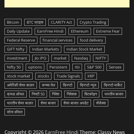
Bitcoin
BTC प्राइस
CLARITY Act
Crypto Trading
Daily Update
EarnFree Hindi
Ethereum
Extreme Fear
Federal Reserve
financial services
food delivery
GIFT Nifty
Indian Markets
Indian Stock Market
investment
Jio IPO
market
Nasdaq
NIFTY
Nifty 50
options
Persistent
rbi
S&P 500
Sensex
stock market
stocks
Trade Signals
XRP
अमेरिकी शेयर बाज़ार
कच्चा तेल
क्रिप्टो
क्रिप्टो न्यूज
क्रिप्टो मार्केट
क्रूड ऑयल
निफ्टी 50
निवेश
निवेशक
बिटकोइन
भारतीय बाजार
भारतीय शेयर बाज़ार
शेयर बाजार
शेयर बाजार अपडेट
सेंसेक्स
सोना कीमत
Copyright © 2026
EarnFree Hindi
Theme: Classy News