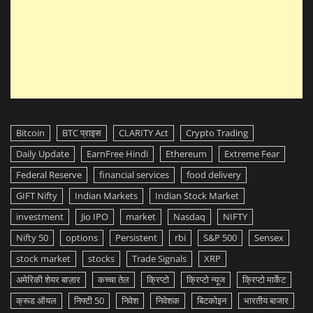
Bitcoin
BTC प्राइस
CLARITY Act
Crypto Trading
Daily Update
EarnFree Hindi
Ethereum
Extreme Fear
Federal Reserve
financial services
food delivery
GIFT Nifty
Indian Markets
Indian Stock Market
investment
Jio IPO
market
Nasdaq
NIFTY
Nifty 50
options
Persistent
rbi
S&P 500
Sensex
stock market
stocks
Trade Signals
XRP
अमेरिकी शेयर बाज़ार
कच्चा तेल
क्रिप्टो
क्रिप्टो न्यूज
क्रिप्टो मार्केट
क्रूड ऑयल
निफ्टी 50
निवेश
निवेशक
बिटकोइन
भारतीय बाजार