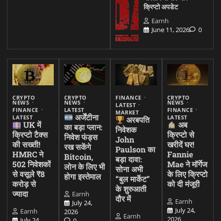
क्रिप्टो अपडेट
Earnh
June 11, 2026
0
CRYPTO
CRYPTO
FINANCE
CRYPTO
NEWS
NEWS
NEWS
LATEST
FINANCE
LATEST
FINANCE
MARKET
अर्जेंटीना
LATEST
LATEST
अरबपति
UK में
अब
का बड़ा प्लान:
निवेशक
क्रिप्टो टैक्स
क्रिप्टो से
निवेश फंड्स
John
की सख्ती!
खरीदें घर!
रख सकेंगे
Paulson का
HMRC ने
Fannie
Bitcoin,
बड़ा दावा:
502 निवेशकों
Mae ने मॉर्गेज
लोन के लिए भी
सोना अभी
से वसूले ₹8
के लिए क्रिप्टो
होगा इस्तेमाल
“बुल मार्केट”
करोड़ से
को दी मंजूरी
के शुरुआती
ज्यादा
Earnh
दौर में
Earnh
July 24,
July 24,
Earnh
2026
Earnh
2026
July 24,
0