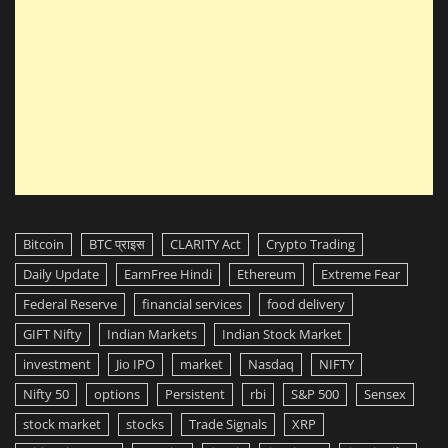
Bitcoin
BTC प्राइस
CLARITY Act
Crypto Trading
Daily Update
EarnFree Hindi
Ethereum
Extreme Fear
Federal Reserve
financial services
food delivery
GIFT Nifty
Indian Markets
Indian Stock Market
investment
Jio IPO
market
Nasdaq
NIFTY
Nifty 50
options
Persistent
rbi
S&P 500
Sensex
stock market
stocks
Trade Signals
XRP