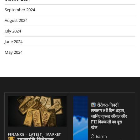
September 2024
August 2024
July 2024
June 2024
May 2024
सेंसेक्स-निफ्टी
लगातार 5वें दिन धड़ाम,
जानिए क्रूड ऑयल और
FII बिकवाली का पूरा
खेल
FINANCE
LATEST
MARKET
Earnh
अरबपति निवेशक