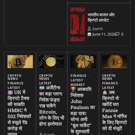
भारतीय बाजार और
क्रिप्टो अपडेट
Earnh
June 11, 2026
0
CRYPTO
CRYPTO
FINANCE
CRYPTO
NEWS
NEWS
NEWS
LATEST
FINANCE
LATEST
FINANCE
MARKET
अर्जेंटीना
LATEST
LATEST
अरबपति
UK में
अब
का बड़ा प्लान:
निवेशक
क्रिप्टो टैक्स
क्रिप्टो से
निवेश फंड्स
John
की सख्ती!
खरीदें घर!
रख सकेंगे
Paulson का
HMRC ने
Fannie
Bitcoin,
बड़ा दावा:
502 निवेशकों
Mae ने मॉर्गेज
लोन के लिए भी
सोना अभी
से वसूले ₹8
के लिए क्रिप्टो
होगा इस्तेमाल
“बुल मार्केट”
करोड़ से
को दी मंजूरी
के शुरुआती
ज्यादा
Earnh