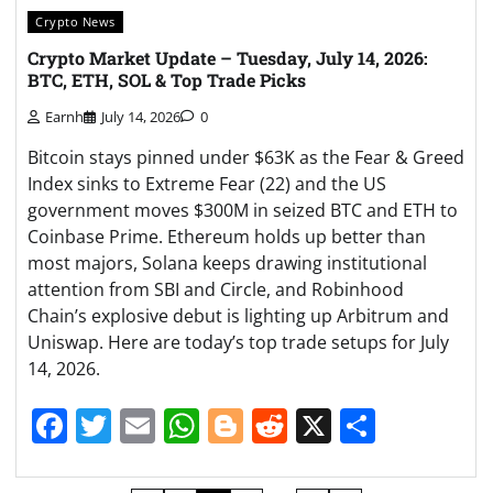
Crypto News
Crypto Market Update – Tuesday, July 14, 2026:
BTC, ETH, SOL & Top Trade Picks
Earnh
July 14, 2026
0
Bitcoin stays pinned under $63K as the Fear & Greed
Index sinks to Extreme Fear (22) and the US
government moves $300M in seized BTC and ETH to
Coinbase Prime. Ethereum holds up better than
most majors, Solana keeps drawing institutional
attention from SBI and Circle, and Robinhood
Chain’s explosive debut is lighting up Arbitrum and
Uniswap. Here are today’s top trade setups for July
14, 2026.
Facebook
Twitter
Email
WhatsApp
Blogger
Reddit
X
Share