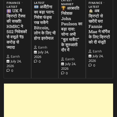
LATEST
FINANCE
LATEST
FINANCE
MARKET
अर्जेंटीना
LATEST
LATEST
अरबपति
UK में
अब
का बड़ा प्लान:
निवेशक
क्रिप्टो टैक्स
क्रिप्टो से
निवेश फंड्स
John
की सख्ती!
खरीदें घर!
रख सकेंगे
Paulson का
HMRC ने
Fannie
Bitcoin,
बड़ा दावा:
502 निवेशकों
Mae ने मॉर्गेज
लोन के लिए भी
सोना अभी
से वसूले ₹8
के लिए क्रिप्टो
होगा इस्तेमाल
“बुल मार्केट”
करोड़ से
को दी मंजूरी
के शुरुआती
ज्यादा
Earnh
दौर में
Earnh
July 24,
July 24,
Earnh
2026
Earnh
2026
July 24,
0
July 24,
0
2026
2026
0
0