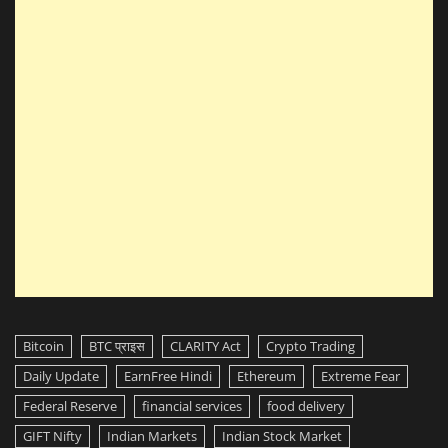
Bitcoin
BTC प्राइस
CLARITY Act
Crypto Trading
Daily Update
EarnFree Hindi
Ethereum
Extreme Fear
Federal Reserve
financial services
food delivery
GIFT Nifty
Indian Markets
Indian Stock Market