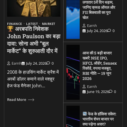
लगातार 5वें दिन धड़ाम,
जानिए क्रूड ऑयल और
FII बिकवाली का पूरा
खेल
FINANCE
LATEST
MARKET
Earnh
अरबपति निवेशक
July 24, 2026
0
John Paulson का बड़ा
दावा: सोना अभी “बुल
मार्केट” के शुरुआती दौर में
आज की 5 बड़ी बाजार
खबरें: NSE IPO,
HFCL ऑर्डर, Sensex
Earnh
July 24, 2026
0
रिकॉर्ड, रुपया मजबूत,
2008 के हाउसिंग मार्केट क्रैश में
RBI नीति — 19 जून
अरबों डॉलर कमाने वाले मशहूर
2026
हेज फंड मैनेजर John…
Earnh
June 19, 2026
0
Read More
फेड के हॉकिश संकेत:
भारतीय शेयर बाजार पर
क्या पड़ेगा असर?